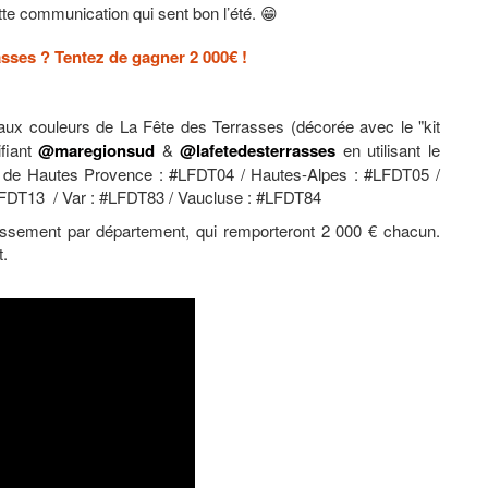
ette communication qui sent bon l’été. 😁
asses ? Tentez de gagner 2 000€ !
aux couleurs de La Fête des Terrasses (décorée avec le "kit
fiant
@maregionsud
&
@lafetedesterrasses
en utilisant le
s de Hautes Provence : #LFDT04 / Hautes-Alpes : #LFDT05 /
FDT13 / Var : #LFDT83 / Vaucluse : #LFDT84
lissement par département, qui remporteront 2 000 € chacun.
t.